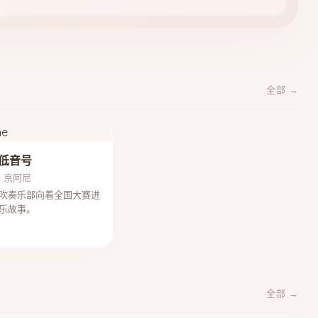
全部 →
低音号
 · 京阿尼
吹奏乐部向着全国大赛进
乐故事。
全部 →