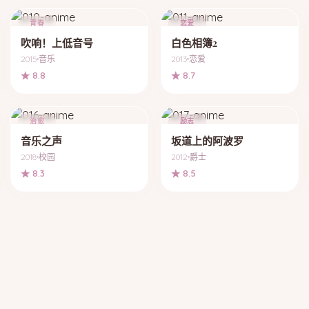
青春
恋爱
吹响！上低音号
白色相簿2
2015
音乐
2013
恋爱
★ 8.8
★ 8.7
治愈
励志
音乐之声
坂道上的阿波罗
2018
校园
2012
爵士
★ 8.3
★ 8.5