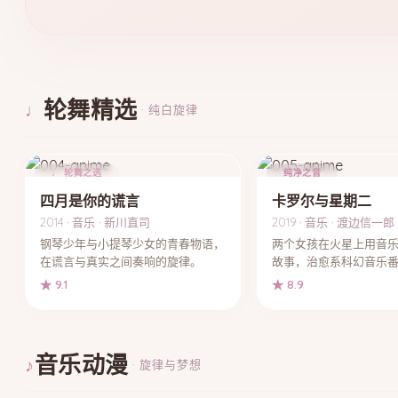
轮舞精选
♩
· 纯白旋律
♩ 轮舞之选
纯净之音
四月是你的谎言
卡罗尔与星期二
2014 · 音乐 · 新川直司
2019 · 音乐 · 渡边信一郎
钢琴少年与小提琴少女的青春物语，
两个女孩在火星上用音
在谎言与真实之间奏响的旋律。
故事，治愈系科幻音乐
★ 9.1
★ 8.9
音乐动漫
♪
· 旋律与梦想