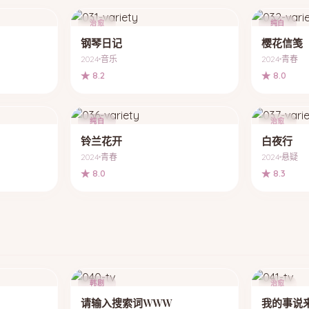
治愈
纯白
钢琴日记
樱花信笺
2024
音乐
2024
青春
★ 8.2
★ 8.0
纯白
治愈
铃兰花开
白夜行
2024
青春
2024
悬疑
★ 8.0
★ 8.3
韩剧
治愈
请输入搜索词WWW
我的事说