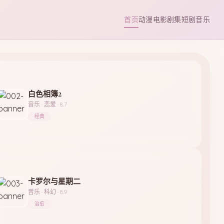
首页
动漫
电影
剧集
短剧
音乐
白色相簿2
音乐 · 恋爱 · 8.7
经典
卡罗尔与星期二
音乐 · 科幻 · 8.9
治愈