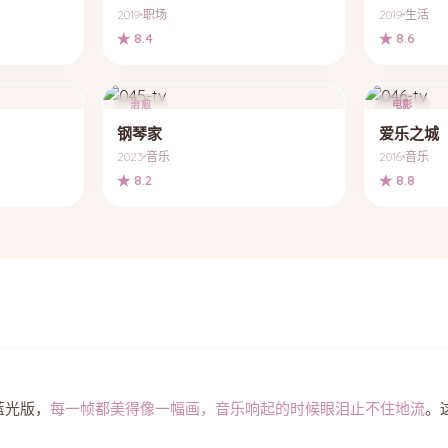
2019
职场
2019
生活
★ 8.4
★ 8.6
治愈
电影
钢琴家
爱乐之城
2023
音乐
2016
音乐
★ 8.2
★ 8.8
蓝光版，
每一帧都美得像一幅画，音乐响起的时候眼泪止不住地流
。