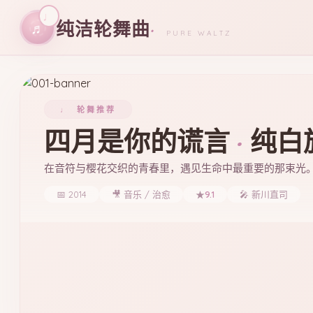
纯洁轮舞曲
·
♬
PURE WALTZ
♩
轮舞推荐
四月是你的谎言
·
纯白
在音符与樱花交织的青春里，遇见生命中最重要的那束光
📅 2014
🎥 音乐 / 治愈
★
9.1
🎤 新川直司