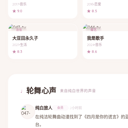
2017
音乐
2016
恋爱
★ 9.0
★ 8.5
治愈
综艺
大豆田永久子
我是歌手
2021
生活
2024
音乐
★ 8.3
★ 8.6
轮舞心声
♩
· 来自纯白世界的声音
纯白旅人
会员
· 2小时前
在纯洁轮舞曲动漫找到了《四月是你的谎言》的
台。