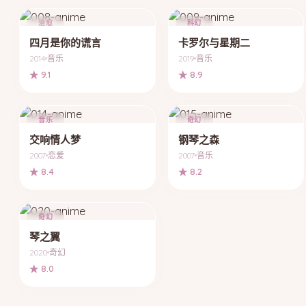
治愈
科幻
四月是你的谎言
卡罗尔与星期二
2014
音乐
2019
音乐
★ 9.1
★ 8.9
音乐
奇幻
交响情人梦
钢琴之森
2007
恋爱
2007
音乐
★ 8.4
★ 8.2
奇幻
琴之翼
2020
奇幻
★ 8.0