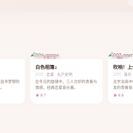
♩ 轮舞之选
纯白
白色相簿2
吹响！上
2013 · 恋爱 · 丸户史明
2015 · 音乐
乐追寻梦想的
在冬日的旋律中，三人交织的青春与
北宇治高中
番。
情感，经典恋爱音乐番。
发的青春音
★ 8.7
★ 8.8