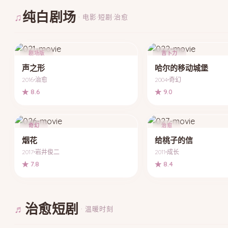
纯白剧场
♫
· 电影·短剧·治愈
剧场版
吉卜力
声之形
哈尔的移动城堡
2016
治愈
2004
奇幻
★ 8.6
★ 9.0
奇幻
治愈
烟花
给桃子的信
2017
岩井俊二
2011
成长
★ 7.8
★ 8.4
治愈短剧
♬
· 温暖时刻