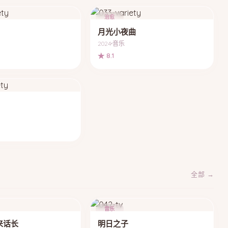
治愈
月光小夜曲
2024
音乐
★ 8.1
全部 →
音乐
来话长
明日之子