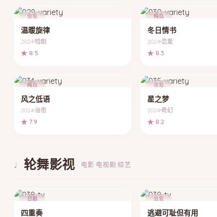
治愈
纯白
温暖旋律
冬日情书
2024
短剧
2024
恋爱
★ 8.5
★ 8.3
纯白
治愈
风之低语
星之梦
2024
治愈
2024
奇幻
★ 7.9
★ 8.2
轮舞影视
♩
· 电影·电视剧·综艺
日剧
治愈
四重奏
逃避可耻但有用